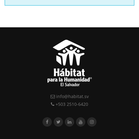
info@habitat.sv
+503 2510-6420