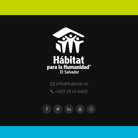
info@habitat.sv
+503 2510-6420