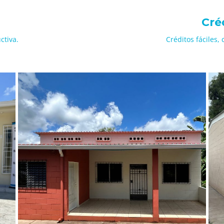
Cré
ctiva.
Créditos fáciles, 