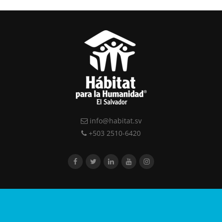
info@habitat.sv
+503 2510-6420