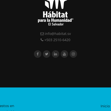
info@habitat.sv
+503 2510-6420
estos en
Inicio