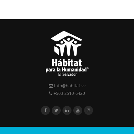
info@habitat.sv
+503 2510-6420