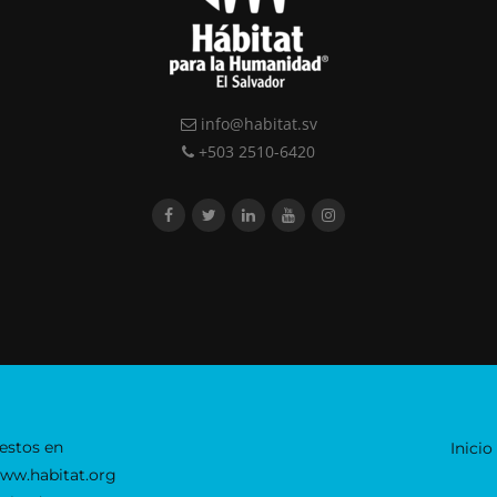
info@habitat.sv
+503 2510-6420
estos en
Inicio
www.habitat.org