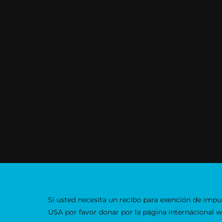
Si usted necesita un recibo para exención de impu
USA por favor donar por la página internacional 