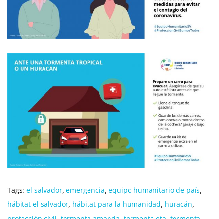
,
,
,
Tags:
el salvador
emergencia
equipo humanitario de país
,
,
,
hábitat el salvador
hábitat para la humanidad
huracán
,
,
,
protección civil
tormenta amanda
tormenta eta
tormenta