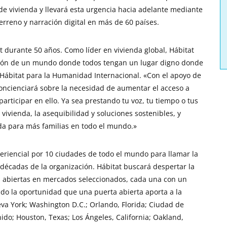
de vivienda y llevará esta urgencia hacia adelante mediante
erreno y narración digital en más de 60 países.
at durante 50 años. Como líder en vivienda global, Hábitat
sión de un mundo donde todos tengan un lugar digno donde
de Hábitat para la Humanidad Internacional. «Con el apoyo de
oncienciará sobre la necesidad de aumentar el acceso a
articipar en ello. Ya sea prestando tu voz, tu tiempo o tus
vivienda, la asequibilidad y soluciones sostenibles, y
enda para más familias en todo el mundo.»
eriencial por 10 ciudades de todo el mundo para llamar la
 décadas de la organización. Hábitat buscará despertar la
s abiertas en mercados seleccionados, cada una con un
ndo la oportunidad que una puerta abierta aporta a la
a York; Washington D.C.; Orlando, Florida; Ciudad de
ido; Houston, Texas; Los Ángeles, California; Oakland,