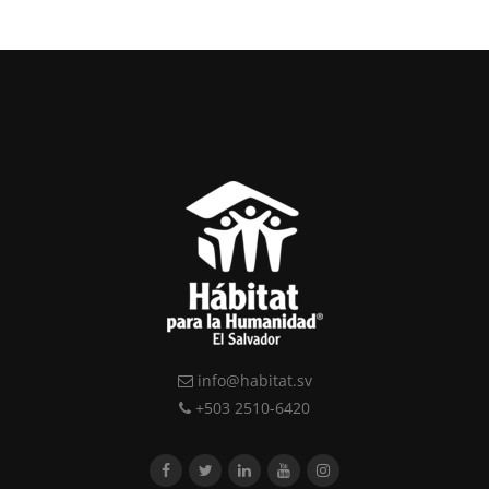
info@habitat.sv
+503 2510-6420