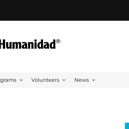
ograms
Volunteers
News