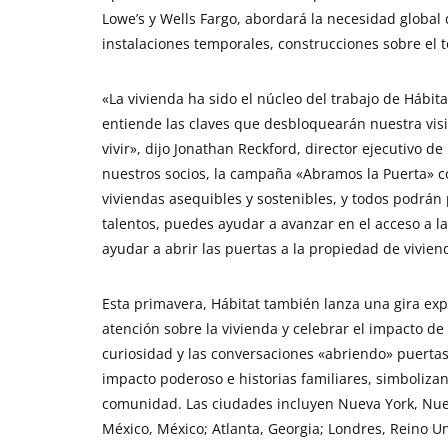
Lowe’s y Wells Fargo, abordará la necesidad global 
instalaciones temporales, construcciones sobre el t
«La vivienda ha sido el núcleo del trabajo de Hábit
entiende las claves que desbloquearán nuestra vi
vivir», dijo Jonathan Reckford, director ejecutivo 
nuestros socios, la campaña «Abramos la Puerta» c
viviendas asequibles y sostenibles, y todos podrán p
talentos, puedes ayudar a avanzar en el acceso a la 
ayudar a abrir las puertas a la propiedad de vivi
Esta primavera, Hábitat también lanza una gira exp
atención sobre la vivienda y celebrar el impacto de
curiosidad y las conversaciones «abriendo» puerta
impacto poderoso e historias familiares, simboliza
comunidad. Las ciudades incluyen Nueva York, Nuev
México, México; Atlanta, Georgia; Londres, Reino Un