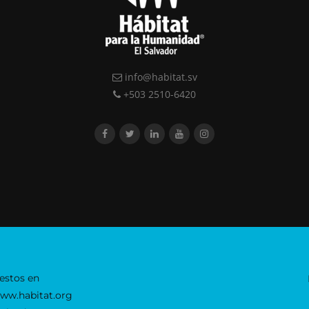
info@habitat.sv
+503 2510-6420
estos en
www.habitat.org