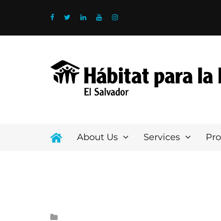
About Us
Services
Pr