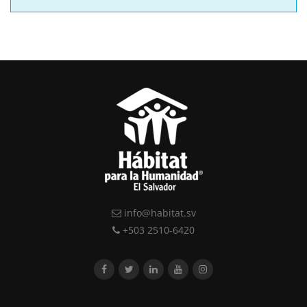
info@habitat.sv
+503 2510-6420