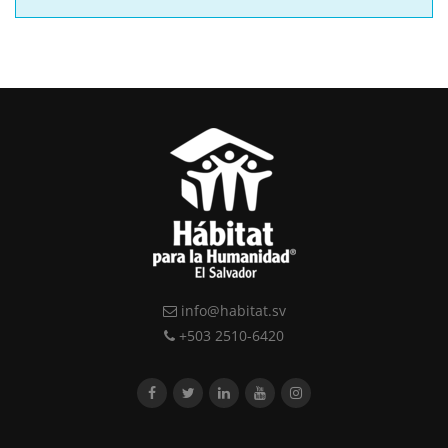
info@habitat.sv
+503 2510-6420