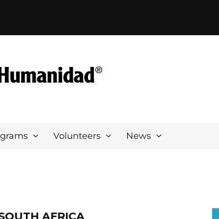
ograms
Volunteers
News
 SOUTH AFRICA