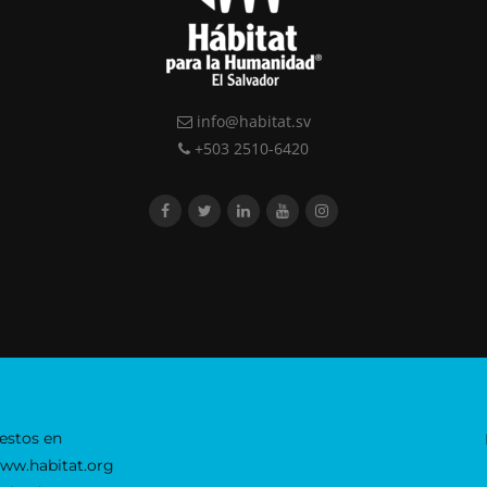
info@habitat.sv
+503 2510-6420
estos en
www.habitat.org