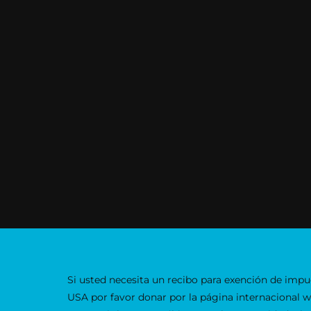
Si usted necesita un recibo para exención de impu
USA por favor donar por la página internacional 