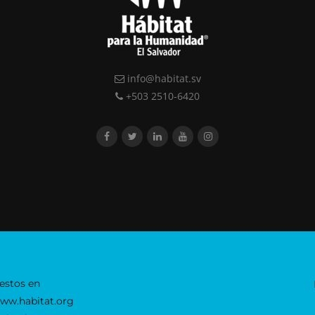
info@habitat.sv
+503 2510-6420
estos en
www.habitat.org