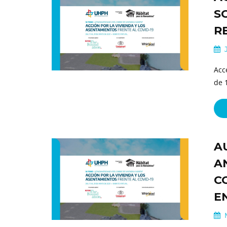
S
R
J
Acc
de 
A
A
CO
E
M