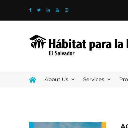
About Us
Services
Pr
A