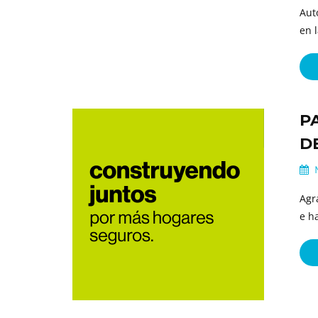
Aut
en 
P
D
M
Agr
e h