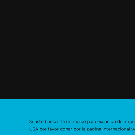
Si usted necesita un recibo para exención de impu
USA por favor donar por la página internacional 