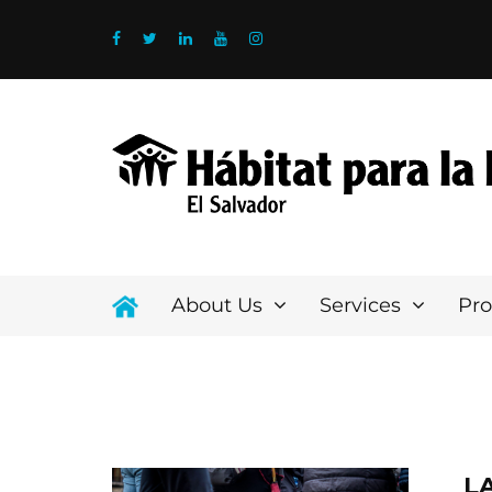
About Us
Services
Pr
L