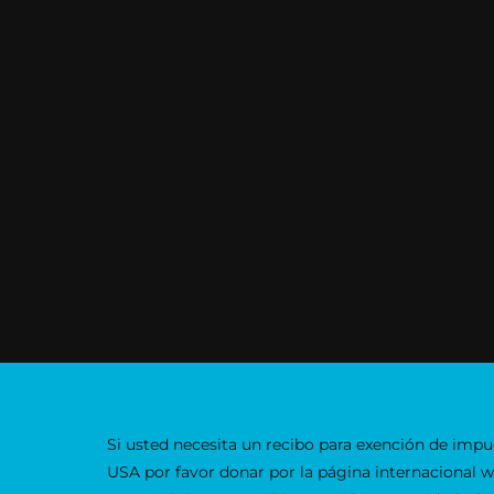
Si usted necesita un recibo para exención de impu
USA por favor donar por la página internacional 