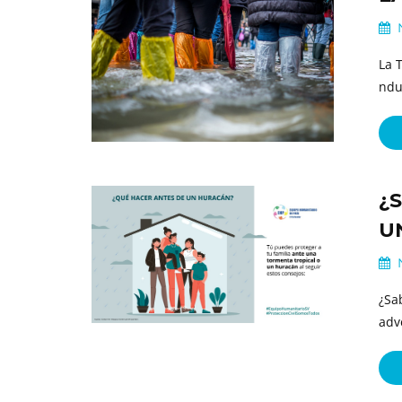
N
La 
ndu
¿
U
N
¿Sa
adv