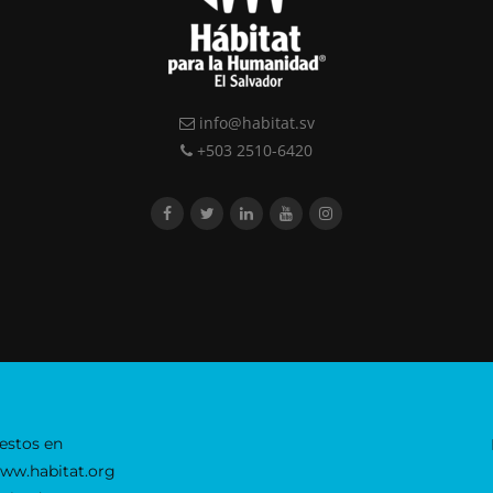
info@habitat.sv
+503 2510-6420
estos en
www.habitat.org