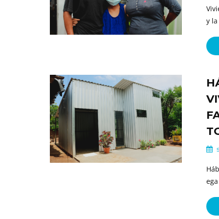
Viv
y l
H
V
F
T
s
Hábi
ega