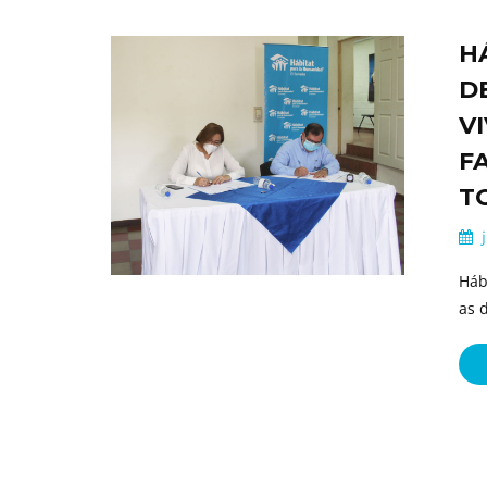
H
D
V
F
T
j
Háb
as 