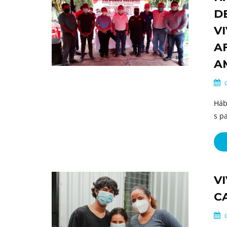
D
V
A
A
o
Háb
s p
V
C
o