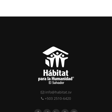
info@habitat.sv
+503 2510-6420