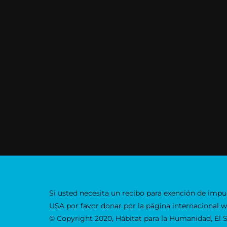
Si usted necesita un recibo para exención de impu
USA por favor donar por la página internacional 
© Copyright 2020, Hábitat para la Humanidad, El S