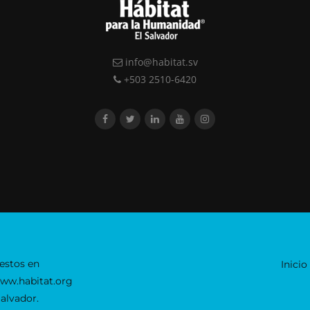
info@habitat.sv
+503 2510-6420
estos en
Inicio
www.habitat.org
alvador.