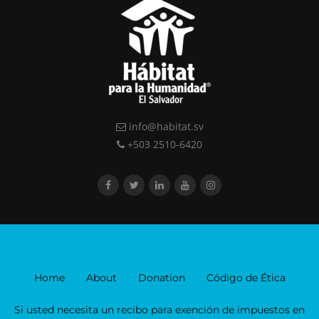
info@habitat.sv
+503 2510-6420
Home
About
Donation
Código de Ética
Si usted necesita un recibo para exención de impuestos en