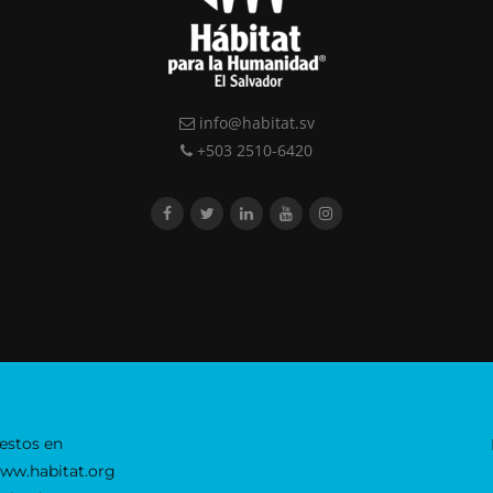
info@habitat.sv
+503 2510-6420
estos en
www.habitat.org