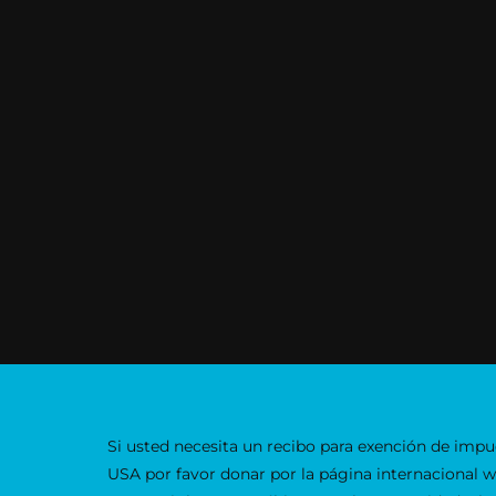
Si usted necesita un recibo para exención de impu
USA por favor donar por la página internacional 