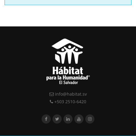
info@habitat.sv
+503 2510-6420