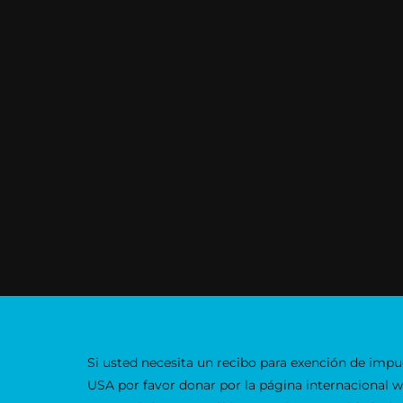
Si usted necesita un recibo para exención de impu
USA por favor donar por la página internacional 