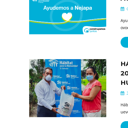
O
Ayu
ovo
H
2
H
J
Háb
uev