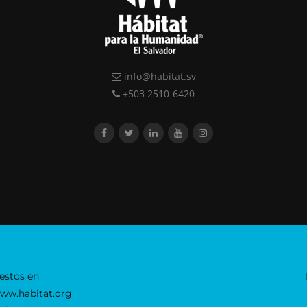
info@habitat.sv
+503 2510-6420
estos en
www.habitat.org