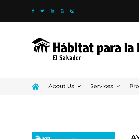
About Us
Services
Pr
A