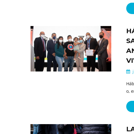
H
S
A
V
j
Háb
o, 
L