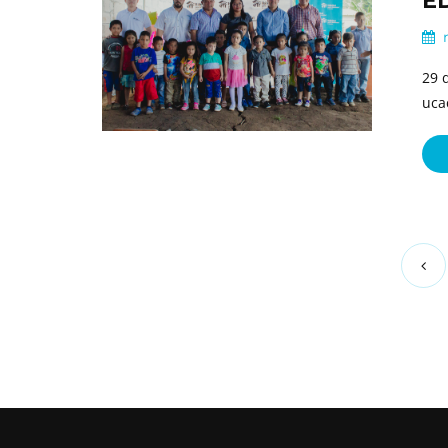
E
m
29 
uca