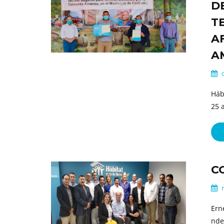
D
T
A
A
o
Háb
25 
C
m
Ern
nde