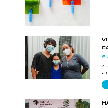
V
C
o
Viv
y l
H