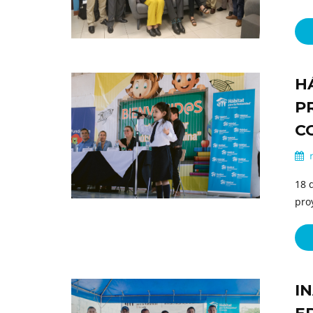
H
P
C
m
18 
pro
I