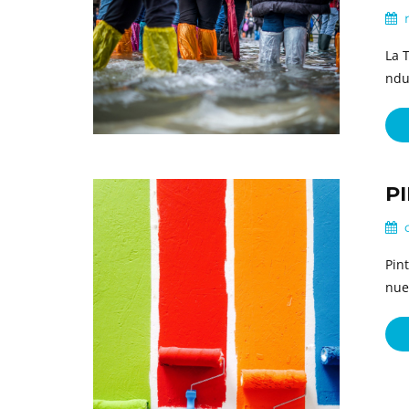
n
La 
ndu
P
o
Pin
nue